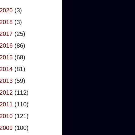
2020
(3)
2018
(3)
2017
(25)
2016
(86)
2015
(68)
2014
(81)
2013
(59)
2012
(112)
2011
(110)
2010
(121)
2009
(100)