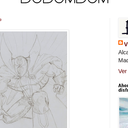
9
V
Alc
Mad
Ver 
Aho
disf