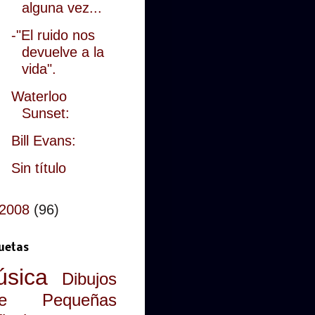
alguna vez...
-"El ruido nos
devuelve a la
vida".
Waterloo
Sunset:
Bill Evans:
Sin título
2008
(96)
uetas
sica
Dibujos
e
Pequeñas