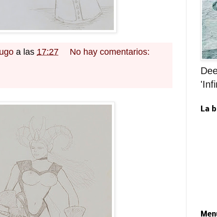
Hugo
a las
17:27
No hay comentarios:
Dee
'Infi
La b
Menú