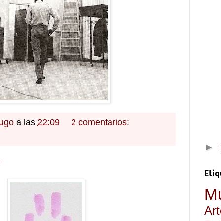
Hugo
a las
22:09
2 comentarios:
►
9
Etiq
Mú
Art