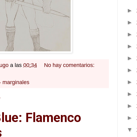
►
►
►
►
►
Hugo
a las
00:34
No hay comentarios:
►
►
- marginales
►
9
►
Blue: Flamenco
►
s
▼