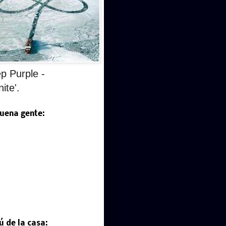
p Purple -
nite'.
uena gente:
 de la casa: