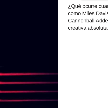
¿Qué ocurre cuan
como Miles Davis
Cannonball Adderl
creativa absoluta