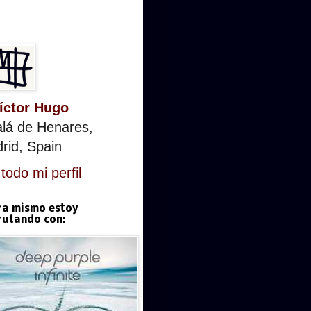
íctor Hugo
alá de Henares,
rid, Spain
todo mi perfil
ra mismo estoy
rutando con: